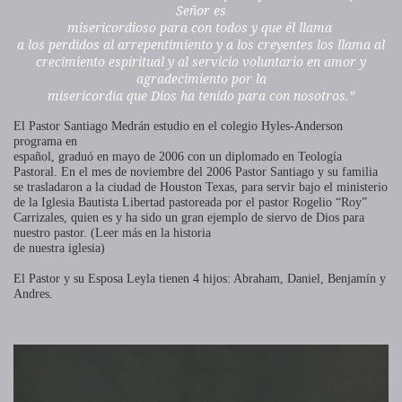
Señor es
misericordioso para con todos y que él llama
a los perdidos al arrepentimiento y a los creyentes los llama al
crecimiento espiritual y al servicio voluntario en amor y
agradecimiento por la
misericordia que Dios ha tenido para con nosotros.”
El Pastor Santiago Medrán estudio en el colegio Hyles-Anderson
programa en
español, graduó en mayo de 2006 con un diplomado en Teología
Pastoral. En el mes de noviembre del 2006 Pastor Santiago
y su familia
se trasladaron a la ciudad de Houston Texas, para servir bajo el ministerio
de la Iglesia Bautista Libertad pastoreada por el pastor Rogelio “Roy”
Carrizales, quien es y ha sido un gran ejemplo de siervo de Dios para
nuestro pastor. (Leer más en la historia
de nuestra iglesia)
El Pastor y su Esposa Leyla tienen 4 hijos: Abraham, Daniel, Benjamín y
Andres.