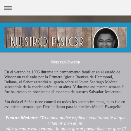
Nuestro Pastor
En el
verano de 1996 durante un campamento familiar en el estado de
Wisconsin realizado por la Primera Iglesia Bautista de
Hammond,
Indiana, el Señor extendió su gracia sobre el Joven Santiago Medrán
salvándole de la condenación de su alma. Y durante esa misma semana él
fue bautizado en obediencia al mandato de nuestro Salvador Jesucristo.
Sin
duda el Señor tiene control en todos los acontecimientos, pues fue en
.
esa misma semana que Dios le llamo para la predicación del Evangelio
Pastor Medrán:
“Yo nunca podré explicar exactamente lo que
el Señor hizo en mi
vida durante esa semana, lo único que sí puedo decir es que: El