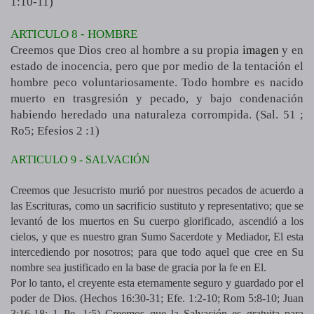
1:10-11)
ARTICULO 8 - HOMBRE
Creemos que Dios creo al hombre a su propia
imagen
y en
estado de inocencia, pero que por medio de la tentación el
hombre peco voluntariosamente. Todo hombre es nacido
muerto en trasgresión y pecado, y bajo condenación
habiendo heredado una naturaleza corrompida. (Sal. 51 ;
Ro5; Efesios 2 :1)
ARTICULO 9 - SALVACIÓN
Creemos que Jesucristo murió por nuestros pecados de acuerdo a
las Escrituras, como un sacrificio sustituto y representativo; que se
levantó de los muertos en Su cuerpo glorificado, ascendió a los
cielos, y que es nuestro gran Sumo Sacerdote y Mediador, El esta
intercediendo por nosotros; para que todo aquel que cree en Su
nombre sea justificado en la base de gracia por la fe en El.
Por lo tanto, el creyente esta eternamente seguro y guardado por el
poder de Dios. (Hechos 16:30-31; Efe. 1:2-10; Rom 5:8-10; Juan
3:16-18; 1 Pe. 1:5) Creemos que la Salvación es gratuita para